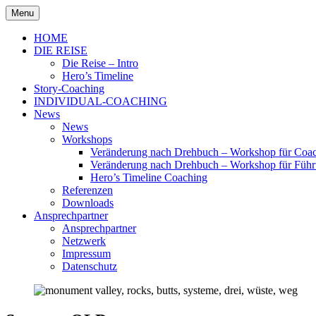
Skip
Menu
to
Hero's Timeline
content
HOME
DIE REISE
Die Reise – Intro
Hero’s Timeline
Story-Coaching
INDIVIDUAL-COACHING
News
News
Workshops
Veränderung nach Drehbuch – Workshop für Coach
Veränderung nach Drehbuch – Workshop für Führ
Hero’s Timeline Coaching
Referenzen
Downloads
Ansprechpartner
Ansprechpartner
Netzwerk
Impressum
Datenschutz