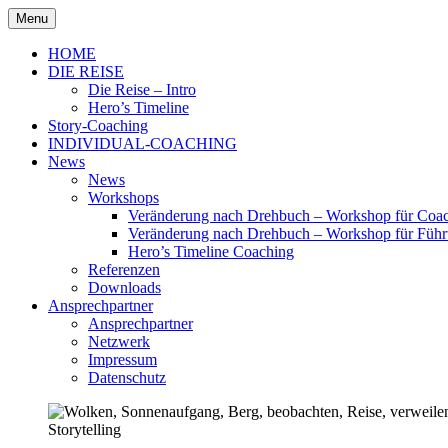
Skip
Menu
to
Hero's Timeline
content
HOME
DIE REISE
Die Reise – Intro
Hero’s Timeline
Story-Coaching
INDIVIDUAL-COACHING
News
News
Workshops
Veränderung nach Drehbuch – Workshop für Coach
Veränderung nach Drehbuch – Workshop für Führ
Hero’s Timeline Coaching
Referenzen
Downloads
Ansprechpartner
Ansprechpartner
Netzwerk
Impressum
Datenschutz